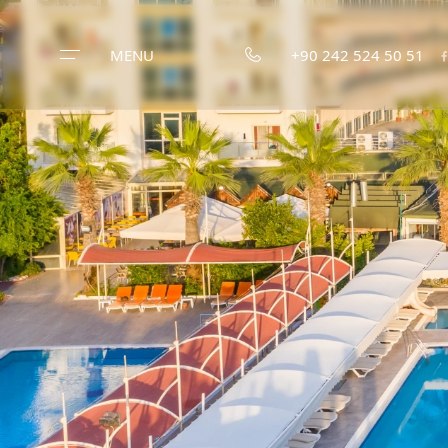
MENU
+90 242 524 50 51
Startseite
Armas Beach
Unsere
Zimmer
Nahrungsmitte