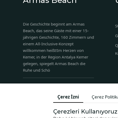
Armas Beach
Die Geschichte beginnt am Armas
S
Beach, das seine Gäste mit einer 15-
G
jährigen Geschichte, 160 Zimmern und
einem All-Inclusive-Konzept
Q
willkommen heißt!Im Herzen von
K
Kemer, in der Region Antalya Kemer
gelegen, spiegelt Armas Beach die
Ruhe und Schö
Merkez, Atatürk Blv. No:21, 07000
Kemer/Antalya
Çerez İzni
Çerez Politik
sales@armashotels.com
+90 242 524 50 51
Çerezleri Kullanıyoruz