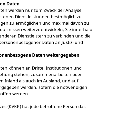
nen Daten
aten werden nur zum Zweck der Analyse
botenen Dienstleistungen bestmöglich zu
ungen zu ermöglichen und maximal davon zu
dürfnissen weiterzuentwickeln, Sie innerhalb
deren Dienstleistern zu verbinden und die
e personenbezogener Daten an Justiz- und
sonenbezogene Daten weitergegeben
en können an Dritte, Institutionen und
eziehung stehen, zusammenarbeiten oder
Armas Beach
im Inland als auch im Ausland, und auf
ergegeben werden, sofern die notwendigen
offen werden.
Standort
es (KVKK) hat jede betroffene Person das
kez, Atatürk Blv. No:21, 07000 Kemer/Antalya