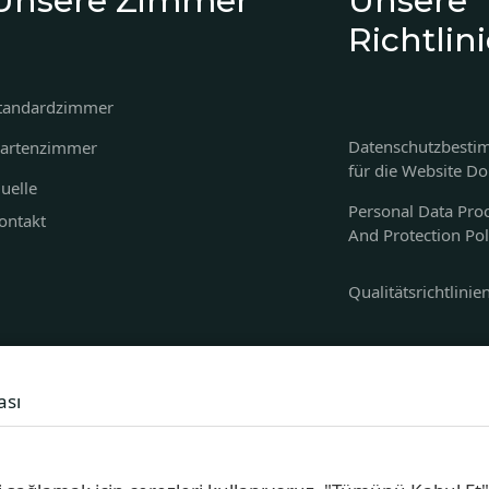
Unsere Zimmer
Unsere
Richtlin
tandardzimmer
Datenschutzbest
artenzimmer
für die Website D
uelle
Personal Data Pro
ontakt
And Protection Pol
Qualitätsrichtlinie
ası