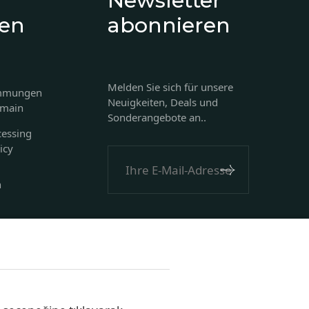
Newsletter
ien
abonnieren
Melden Sie sich für unsere
immungen
Neuigkeiten, Deals und
omain
Sonderangebote an..
cessing
icy
n