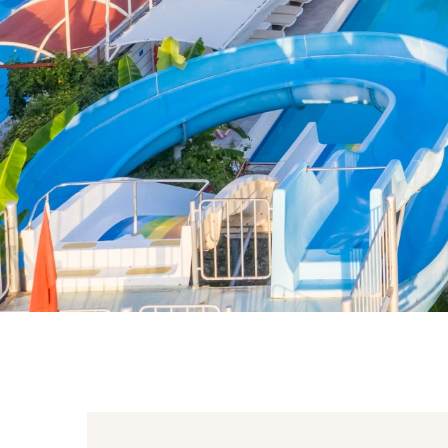
und Getränke
Pool und Stra
Unterhaltung
und Erlebnisse
Blog
Kontakt