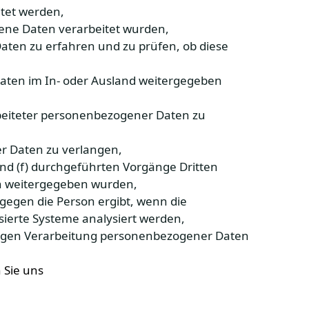
tet werden,
ne Daten verarbeitet wurden,
ten zu erfahren und zu prüfen, ob diese
Unterstützung
aten im In- oder Ausland weitergegeben
+90 242 524 50 51
sales@armashotels.com
rbeiteter personenbezogener Daten zu
Kontaktieren Sie uns
r Daten zu verlangen,
nd (f) durchgeführten Vorgänge Dritten
+90 242 524 50 51
n weitergegeben wurden,
 gegen die Person ergibt, wenn die
sierte Systeme analysiert werden,
drigen Verarbeitung personenbezogener Daten
 Sie uns